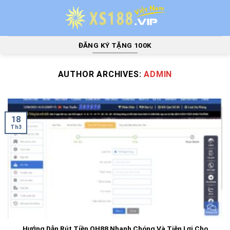
Skip
to
content
ĐĂNG KÝ TẶNG 100K
AUTHOR ARCHIVES:
ADMIN
18
Th3
Hướng Dẫn Rút Tiền QH88 Nhanh Chóng Và Tiện Lợi Cho