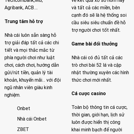
Techcombank,MB,
về kết quả xổ số hôm nay
Agribank, ACB….
và tất cả các miền, bên
cạnh đó sẽ là hệ thống soi
Trung tâm hỗ trợ
cầu siêu siêu chuẩn đề hỗ
trợ người chơi tốt nhất.
Nhà cái luôn sẵn sàng hỗ
trợ giải đáp tất cả các chi
Game bài đổi thưởng
tiết và mọi thắc mắc từ
phía người chơi như luật
Nhà cái có đủ tất cả các
chơi, cách chơi, hướng dẫn
trò chơi bài 52 lá và cập
gửi/rút tiền, quản lý tài
nhật thường xuyên các hình
khoản, khuyến mãi… với đội
thức chơi mới nhất.
ngũ nhân viên giàu kinh
Cá cược casino
nghiệm.
Toàn bộ thông tin cá cược,
Onbet
thời gian, giới hạn, lịch sử
Nhà cái Onbet
luôn được hiển thị công
ZBET
khai minh bạch để người