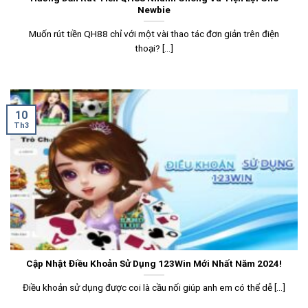
Newbie
Muốn rút tiền QH88 chỉ với một vài thao tác đơn giản trên điện
thoại? [...]
10
Th3
Cập Nhật Điều Khoản Sử Dụng 123Win Mới Nhất Năm 2024!
Điều khoản sử dụng được coi là cầu nối giúp anh em có thể dễ [...]