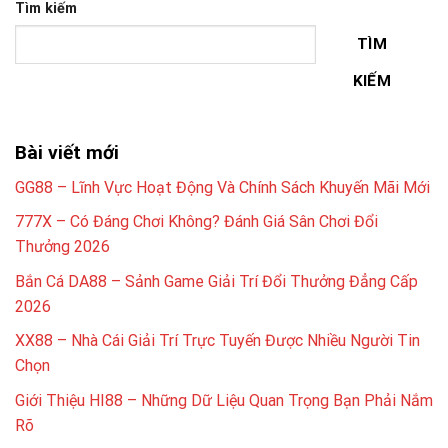
Tìm kiếm
TÌM
KIẾM
Bài viết mới
GG88 – Lĩnh Vực Hoạt Động Và Chính Sách Khuyến Mãi Mới
777X – Có Đáng Chơi Không? Đánh Giá Sân Chơi Đổi
Thưởng 2026
Bắn Cá DA88 – Sảnh Game Giải Trí Đổi Thưởng Đẳng Cấp
2026
XX88 – Nhà Cái Giải Trí Trực Tuyến Được Nhiều Người Tin
Chọn
Giới Thiệu HI88 – Những Dữ Liệu Quan Trọng Bạn Phải Nắm
Rõ