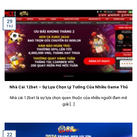
29
Th2
Nhà Cái 12bet – Sự Lựa Chọn Lý Tưởng Của Nhiều Game Thủ
Nhà cái 12bet là sự lựa chọn quen thuộc của nhiều người đam mê
giải [...]
22