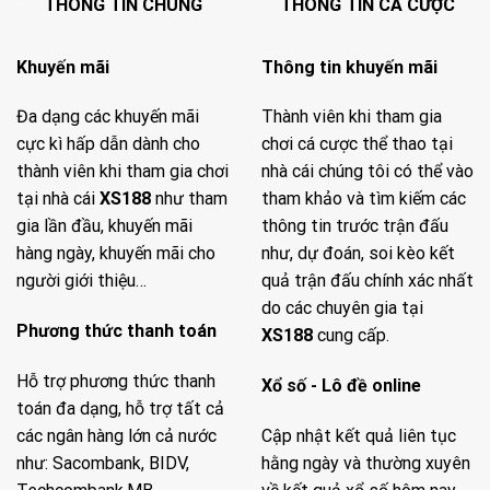
THÔNG TIN CHUNG
THÔNG TIN CÁ CƯỢC
Khuyến mãi
Thông tin khuyến mãi
Đa dạng các khuyến mãi
Thành viên khi tham gia
cực kì hấp dẫn dành cho
chơi cá cược thể thao tại
thành viên khi tham gia chơi
nhà cái chúng tôi có thể vào
tại nhà cái
XS188
như tham
tham khảo và tìm kiếm các
gia lần đầu, khuyến mãi
thông tin trước trận đấu
hàng ngày, khuyến mãi cho
như, dự đoán, soi kèo kết
người giới thiệu…
quả trận đấu chính xác nhất
do các chuyên gia tại
Phương thức thanh toán
XS188
cung cấp.
Hỗ trợ phương thức thanh
Xổ số - Lô đề online
toán đa dạng, hỗ trợ tất cả
các ngân hàng lớn cả nước
Cập nhật kết quả liên tục
như: Sacombank, BIDV,
hằng ngày và thường xuyên